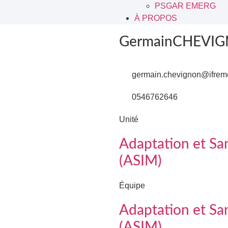
PSGAR EMERG
À PROPOS
Germain
CHEVI
germain.chevignon@ifreme
0546762646
Unité
Adaptation et Sa
(ASIM)
Équipe
Adaptation et Sa
(ASIM)