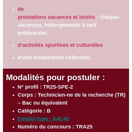
de
prestations vacances et loisirs
: chèque-
vacances, hébergements à tarif
préférentiel
d’activités sportives et culturelles
d’une restauration collective.
Modalités pour postuler :
N° profil : TR25-SPE-2
Corps : Technicien-ne de la recherche (TR)
– Bac ou équivalent
Catégorie : B
Emploi-type : A4C45
Numéro du concours : TRA25