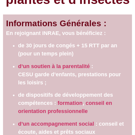
Informations Générales :
En rejoignant INRAE, vous bénéficiez :
de 30 jours de congés + 15 RTT par an
(pour un temps plein)
d’un soutien à la parentalité
:
CESU garde d’enfants, prestations pour
les loisirs ;
de dispositifs de développement des
compétences :
formation
,
conseil en
orientation professionnelle
d’un accompagnement social
: conseil et
écoute, aides et prêts sociaux